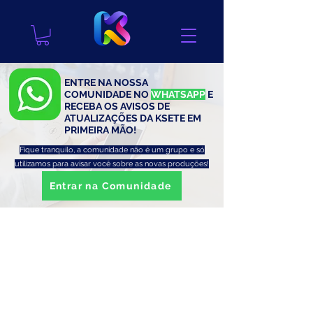
ENTRE NA NOSSA
COMUNIDADE NO
WHATSAPP
E
RECEBA OS AVISOS DE
ATUALIZAÇÕES DA KSETE EM
PRIMEIRA MÃO!
Fique tranquilo, a comunidade não é um grupo e só
utilizamos para avisar você sobre as novas produções!
Entrar na Comunidade